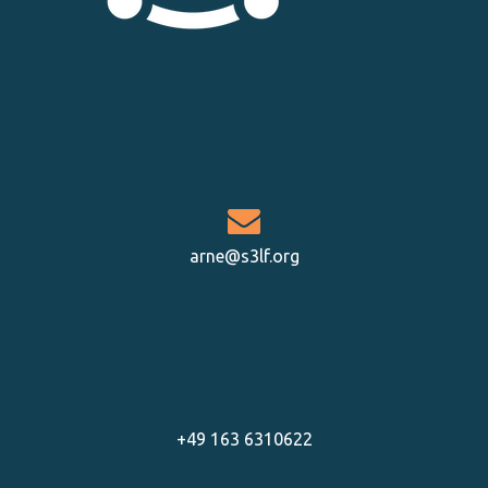
arne@s3lf.org
+49 163 6310622