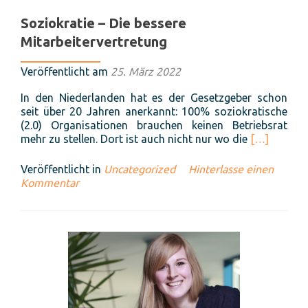
nicht
funktioniert
Soziokratie – Die bessere
–
Mitarbeitervertretung
und
warum
das
Veröffentlicht am
25. März 2022
wichtig
In den Niederlanden hat es der Gesetzgeber schon
ist
seit über 20 Jahren anerkannt: 100% soziokratische
(2.0) Organisationen brauchen keinen Betriebsrat
Read
mehr zu stellen. Dort ist auch nicht nur wo die
[…]
more
about
Veröffentlicht in
Uncategorized
Hinterlasse einen
Soziokratie
Kommentar
–
Die
bessere
Mitarbeiter