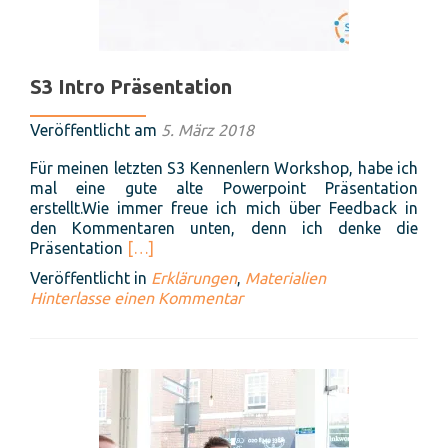
S3 Intro Präsentation
Veröffentlicht am
5. März 2018
Für meinen letzten S3 Kennenlern Workshop, habe ich
mal eine gute alte Powerpoint Präsentation
erstellt.Wie immer freue ich mich über Feedback in
den Kommentaren unten, denn ich denke die
Read
Präsentation
[…]
more
Veröffentlicht in
Erklärungen
,
Materialien
about
Hinterlasse einen Kommentar
S3
Intro
Präsentation