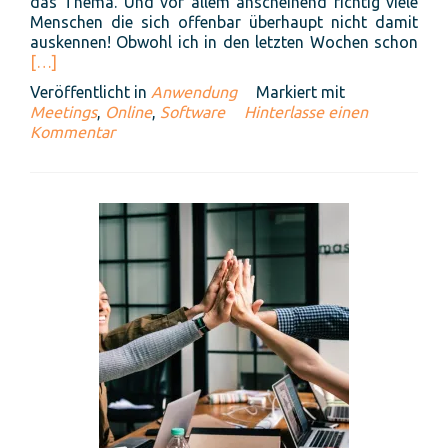
das Thema. Und vor allem anscheinend richtig viele
Menschen die sich offenbar überhaupt nicht damit
Rea
auskennen! Obwohl ich in den letzten Wochen schon
mor
[…]
abo
Veröffentlicht in
Anwendung
Markiert mit
Onli
Meetings
,
Online
,
Software
Hinterlasse einen
Mee
Kommentar
effe
gest