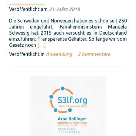
Veröffentlicht am
21. März 2018
Die Schweden und Norwegen haben es schon seit 250
Jahren eingeführt, Familienmisnisterin Manuela
Schwesig hat 2015 auch versucht es in Deutschland
einzuführen: Transparente Gehälter. So lange wir vom
Read
Gesetz noch
[…]
more
Veröffentlicht in
Anwendung
2 Kommentare
about
Mitarbeiterbeteiligung
und
Transparente,
selbstgewählte
Gehälter