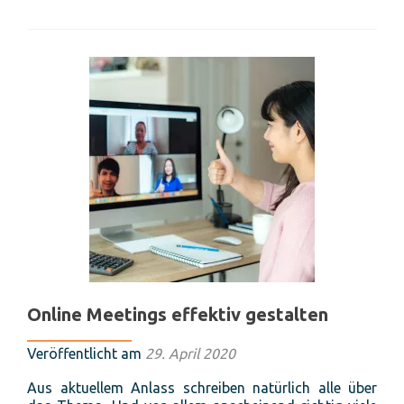
Innovation
durch
agile
Selbstorganisation
in
der
öffentlichen
Verwaltung
Online Meetings effektiv gestalten
Veröffentlicht am
29. April 2020
Aus aktuellem Anlass schreiben natürlich alle über