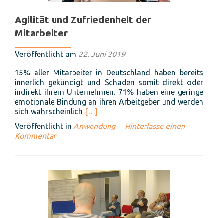
Agilität und Zufriedenheit der
Mitarbeiter
Veröffentlicht am
22. Juni 2019
15% aller Mitarbeiter in Deutschland haben bereits
innerlich gekündigt und Schaden somit direkt oder
indirekt ihrem Unternehmen. 71% haben eine geringe
emotionale Bindung an ihren Arbeitgeber und werden
Read
sich wahrscheinlich
[…]
more
Veröffentlicht in
Anwendung
Hinterlasse einen
about
Kommentar
Agilität
und
Zufriedenheit
der
Mitarbeiter