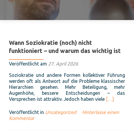
Beitragsnavigation
Wann Soziokratie (noch) nicht
funktioniert – und warum das wichtig ist
Veröffentlicht am
27. April 2026
Soziokratie und andere Formen kollektiver Führung
werden oft als Antwort auf die Probleme klassischer
Hierarchien gesehen. Mehr Beteiligung, mehr
Augenhöhe, bessere Entscheidungen – das
Read
Versprechen ist attraktiv. Jedoch haben viele
[…]
more
about
Veröffentlicht in
Uncategorized
Hinterlasse einen
Wann
Kommentar
Soziokratie
(noch)