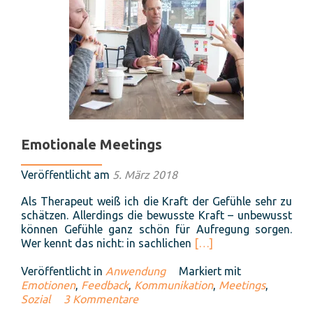
Emotionale Meetings
Veröffentlicht am
5. März 2018
Als Therapeut weiß ich die Kraft der Gefühle sehr zu
schätzen. Allerdings die bewusste Kraft – unbewusst
können Gefühle ganz schön für Aufregung sorgen.
Read
Wer kennt das nicht: in sachlichen
[…]
more
about
Veröffentlicht in
Anwendung
Markiert mit
Emotionale
Emotionen
,
Feedback
,
Kommunikation
,
Meetings
,
Meetings
Sozial
3 Kommentare