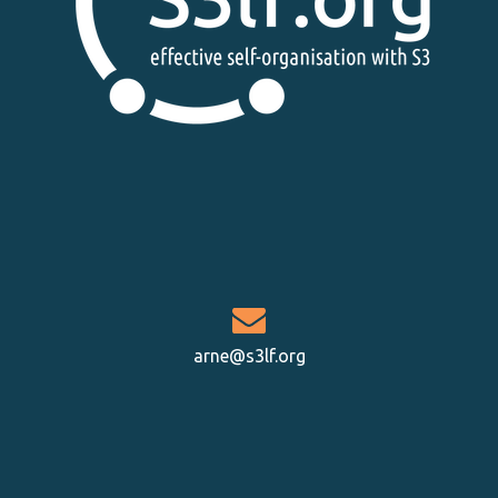
arne@s3lf.org