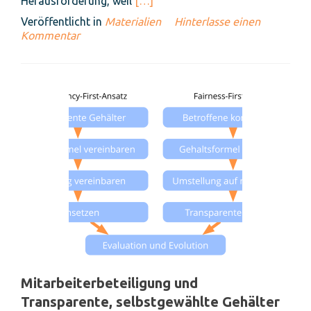
Read
Herausforderung, weil
[…]
more
Veröffentlicht in
Materialien
Hinterlasse einen
about
Kommentar
S3
Flipcharts
Mitarbeiterbeteiligung und
Transparente, selbstgewählte Gehälter