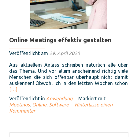
Online Meetings effektiv gestalten
Veröffentlicht am
29. April 2020
Aus aktuellem Anlass schreiben natürlich alle über
das Thema. Und vor allem anscheinend richtig viele
Menschen die sich offenbar überhaupt nicht damit
Rea
auskennen! Obwohl ich in den letzten Wochen schon
mor
[…]
abo
Veröffentlicht in
Anwendung
Markiert mit
Onli
Meetings
,
Online
,
Software
Hinterlasse einen
Mee
Kommentar
effe
gest
Suchen