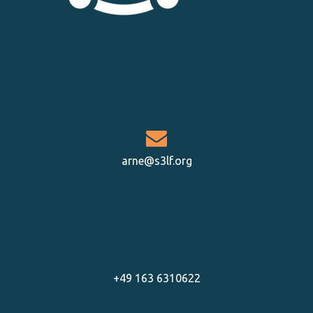
arne@s3lf.org
+49 163 6310622