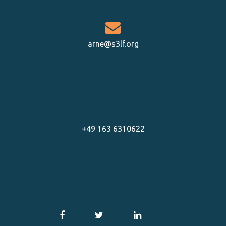
arne@s3lf.org
+49 163 6310622
Facebook-
Twitter-
LinkedIn-