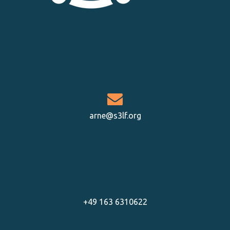
arne@s3lf.org
+49 163 6310622